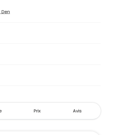
g Den
e
Prix
Avis