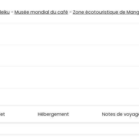
leiku
-
Musée mondial du café
-
Zone écotouristique de Man
let
Hébergement
Notes de voyag