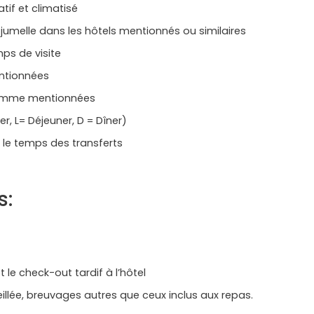
atif et climatisé
melle dans les hôtels mentionnés ou similaires
ps de visite
entionnées
comme mentionnées
, L= Déjeuner, D = Dîner)
 le temps des transferts
s:
 le check-out tardif à l’hôtel
llée, breuvages autres que ceux inclus aux repas.