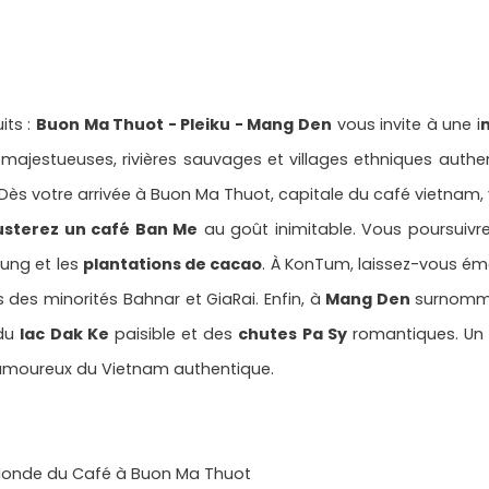
its :
Buon Ma Thuot - Pleiku - Mang Den
vous invite à une i
ajestueuses, rivières sauvages et villages ethniques authe
 Dès votre arrivée à Buon Ma Thuot, capitale du café vietnam, 
sterez un café Ban Me
au goût inimitable. Vous poursuivr
Nung et les
plantations de cacao
. À KonTum, laissez-vous éme
es des minorités Bahnar et GiaRai. Enfin, à
Mang Den
surnommé
 du
lac Dak Ke
paisible et des
chutes Pa Sy
romantiques. Un c
les amoureux du Vietnam authentique.
Monde du Café à Buon Ma Thuot