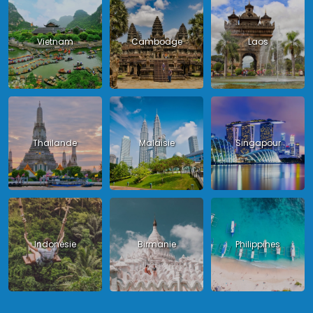
Vietnam
Cambodge
Laos
Thailande
Malaisie
Singapour
Indonésie
Birmanie
Philippines