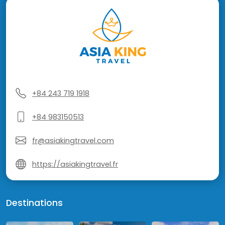
+84 243 719 1918
+84 983150513
fr@asiakingtravel.com
https://asiakingtravel.fr
Destinations