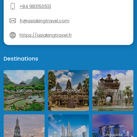
+84 983150513
fr@asiakingtravel.com
https://asiakingtravel.fr
Destinations
Vietnam
Cambodge
Laos
Thailande
Malaisie
Singapour