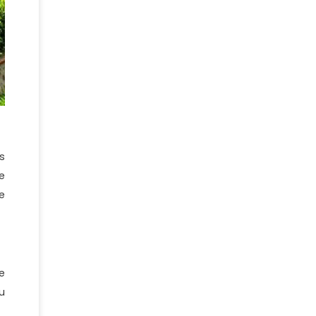
s
e
e
e
u