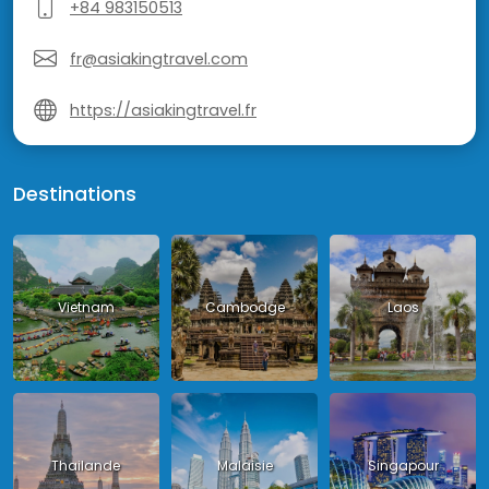
+84 983150513
fr@asiakingtravel.com
https://asiakingtravel.fr
Destinations
Vietnam
Cambodge
Laos
Thailande
Malaisie
Singapour