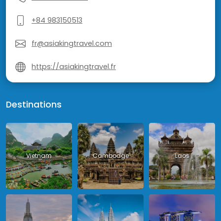
+84 983150513
fr@asiakingtravel.com
https://asiakingtravel.fr
Destinations
Vietnam
Cambodge
Laos