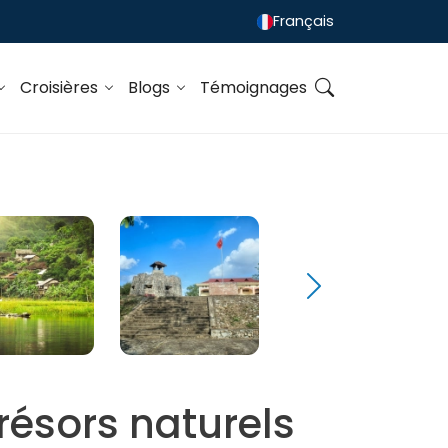
Français
Croisières
Blogs
Témoignages
résors naturels