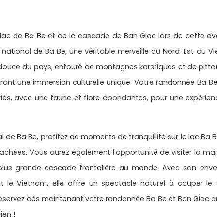
lac de Ba Be et de la cascade de Ban Gioc lors de cette ave
 national de Ba Be, une véritable merveille du Nord-Est du 
 douce du pays, entouré de montagnes karstiques et de pitto
ant une immersion culturelle unique. Votre randonnée Ba B
iés, avec une faune et flore abondantes, pour une expérie
 de Ba Be, profitez de moments de tranquillité sur le lac Ba B
 cachées. Vous aurez également l'opportunité de visiter la m
plus grande cascade frontalière au monde. Avec son enve
t le Vietnam, elle offre un spectacle naturel à couper le
servez dès maintenant votre randonnée Ba Be et Ban Gioc en 
ien !