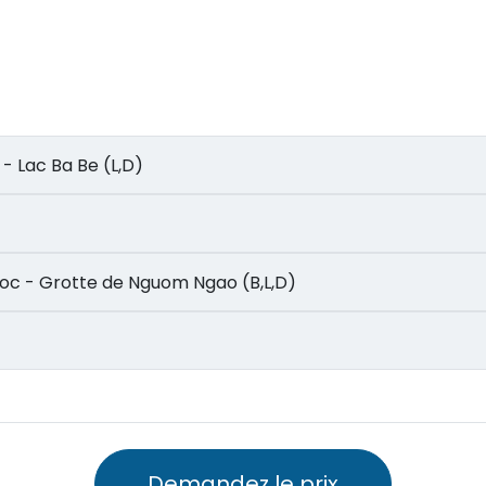
ve - Lac Ba Be (L,D)
an Gioc - Grotte de Nguom Ngao (B,L,D)
Demandez le prix