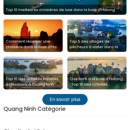
Top 10 meilleures croisières de luxe dans la baie d'Halong
Comment réserver une
Top 5 des villages de
croisière dans la baie d’Ha
pêcheurs à visiter dans la
Long?
baie d'Halong
Top 10 des activités insolites
Que faire à la baie d’Halong
à découvrir à Quang Ninh
: Top 10 des activités
pendant le festival
immanquables en 2025
En savoir plus
Quang Ninh Catégorie