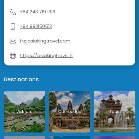
+84 243 719 1918
+84 983150513
fr@asiakingtravel.com
https://asiakingtravel.fr
Destinations
Vietnam
Cambodge
Laos