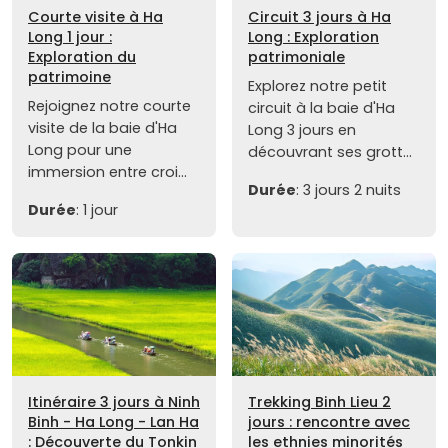
Courte visite à Ha
Circuit 3 jours à Ha
Long 1 jour :
Long : Exploration
Exploration du
patrimoniale
patrimoine
Explorez notre petit
Rejoignez notre courte
circuit à la baie d'Ha
visite de la baie d'Ha
Long 3 jours en
Long pour une
découvrant ses grott...
immersion entre croi...
Durée
: 3 jours 2 nuits
Durée
: 1 jour
Itinéraire 3 jours à Ninh
Trekking Binh Lieu 2
Binh - Ha Long - Lan Ha
jours : rencontre avec
: Découverte du Tonkin
les ethnies minorités