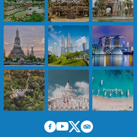
Vietnam
Cambodge
Laos
Thailande
Malaisie
Singapour
Indonésie
Birmanie
Philippines