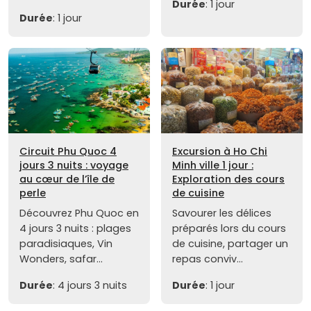
Durée
: 1 jour
Durée
: 1 jour
Circuit Phu Quoc 4
Excursion à Ho Chi
jours 3 nuits : voyage
Minh ville 1 jour :
au cœur de l’île de
Exploration des cours
perle
de cuisine
Découvrez Phu Quoc en
Savourer les délices
4 jours 3 nuits : plages
préparés lors du cours
paradisiaques, Vin
de cuisine, partager un
Wonders, safar...
repas conviv...
Durée
: 4 jours 3 nuits
Durée
: 1 jour