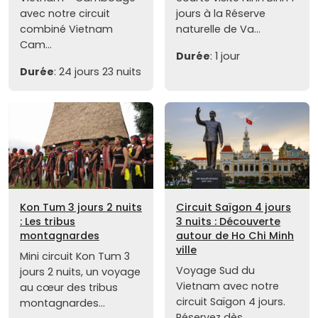
avec notre circuit
jours à la Réserve
combiné Vietnam
naturelle de Va...
Cam...
Durée
: 1 jour
Durée
: 24 jours 23 nuits
Kon Tum 3 jours 2 nuits
Circuit Saïgon 4 jours
: Les tribus
3 nuits : Découverte
montagnardes
autour de Ho Chi Minh
ville
Mini circuit Kon Tum 3
Voyage Sud du
jours 2 nuits, un voyage
Vietnam avec notre
au cœur des tribus
circuit Saïgon 4 jours.
montagnardes...
Réservez dès