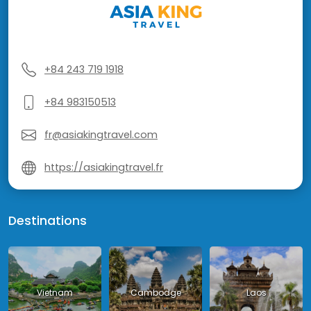
+84 243 719 1918
+84 983150513
fr@asiakingtravel.com
https://asiakingtravel.fr
Destinations
Vietnam
Cambodge
Laos