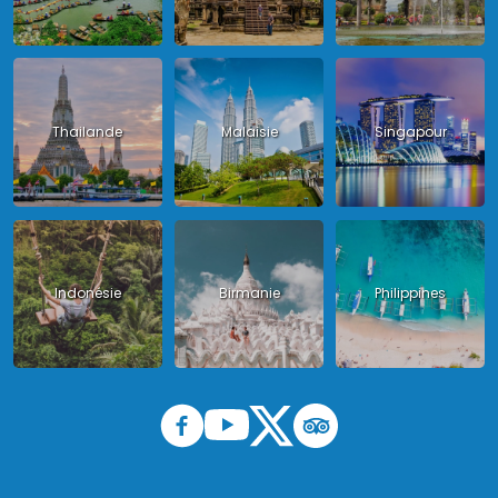
Thailande
Malaisie
Singapour
Indonésie
Birmanie
Philippines