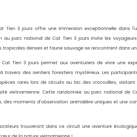
 Tien 3 jours offre une immersion exceptionnelle dans l'
n au parc national de Cat Tien 3 jours invite les voyageur
s tropicales denses et faune sauvage se rencontrent dans un 
 Cat Tien 3 jours permet aux aventuriers de vivre une exp
à travers des sentiers forestiers mystérieux. Les participa
pèces rares lors de circuits au lac des crocodiles, visitant 
ersité vietnamienne. Cette randonnée au parc national de C
ée, des moments d'observation animalière uniques et une co
orateurs trouveront dans ce circuit une aventure écologique 
œur de la nature vietnamienne !