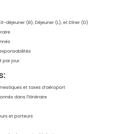
etit-déjeuner (B), Déjeuner (L), et Dîner (D)
éraire
ionnés
esponsabilités
t par jour
s:
domestiques et taxes d’aéroport
onnés dans l'itinéraire
eurs et porteurs