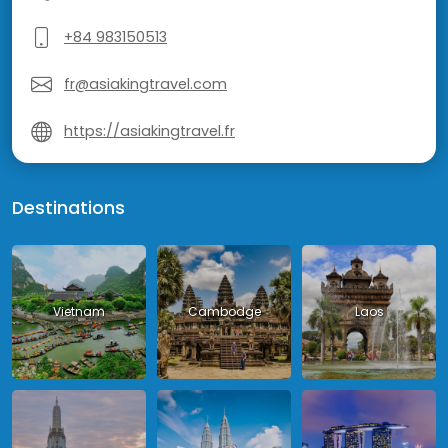
+84 983150513
fr@asiakingtravel.com
https://asiakingtravel.fr
Destinations
Vietnam
Cambodge
Laos