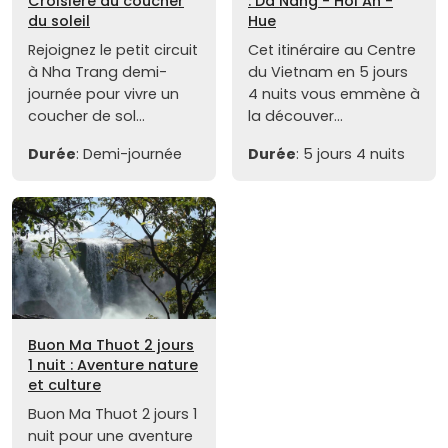
Croisière au coucher
: Da Nang - Hoi An -
du soleil
Hue
Rejoignez le petit circuit
Cet itinéraire au Centre
à Nha Trang demi-
du Vietnam en 5 jours
journée pour vivre un
4 nuits vous emmène à
coucher de sol...
la découver...
Durée
: Demi-journée
Durée
: 5 jours 4 nuits
Buon Ma Thuot 2 jours
1 nuit : Aventure nature
et culture
Buon Ma Thuot 2 jours 1
nuit pour une aventure