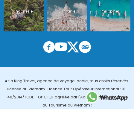
Indonésie
Birmanie
Philippines
Asia King Travel, agence de voyage locale, tous droits réservés.
License au Vietnam : Licence Tour Opérateur International : 01-
140/2014/TCDL – GP LHQT agréée par l'Administration Nationale
du Tourisme au Vietnam ;
License en Thailande : 14/03366 par le Bureau des affaires
touristiques et de l'enregistrement des guides (TBGR) et le
bureau du développement du tourisme de la Thailande