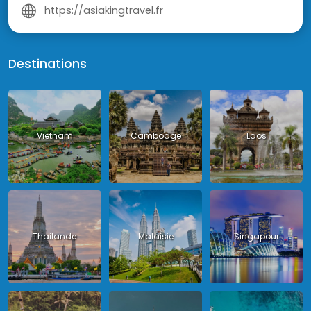
https://asiakingtravel.fr
Destinations
Vietnam
Cambodge
Laos
Thailande
Malaisie
Singapour