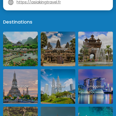
https://asiakingtravel.fr
Destinations
Vietnam
Cambodge
Laos
Thailande
Malaisie
Singapour