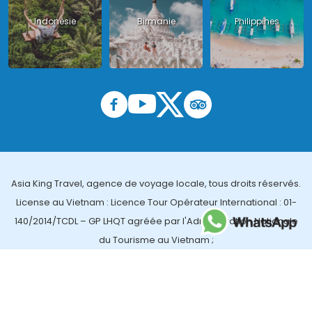
Indonésie
Birmanie
Philippines
Asia King Travel, agence de voyage locale, tous droits réservés.
License au Vietnam : Licence Tour Opérateur International : 01-
140/2014/TCDL – GP LHQT agréée par l'Administration Nationale
du Tourisme au Vietnam ;
License en Thailande : 14/03366 par le Bureau des affaires
touristiques et de l'enregistrement des guides (TBGR) et le
bureau du développement du tourisme de la Thailande