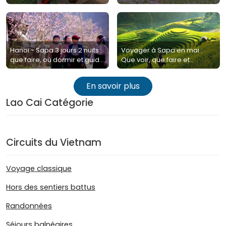
pour un voyage authentique
au Vietnam
Hanoi - Sapa 3 jours 2 nuits :
Voyager à Sapa en mai :
que faire, où dormir et guide
Que voir, que faire et
complet à lire
conseils pratique
En savoir plus
Lao Cai Catégorie
Circuits du Vietnam
Voyage classique
Hors des sentiers battus
Randonnées
Séjours balnéaires