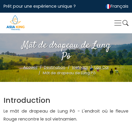
Prêt pour une expérience unique ?
Français
Mât de drapeau de Lung
Pô
Accueil
Destination
Vietnam
Lao Cai
Mât de drapeau de Lung Pô
Introduction
Le mât de drapeau de Lung Pô - L'endroit où le fleuve
Rouge rencontre le sol vietnamien.