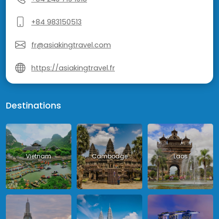
+84 983150513
fr@asiakingtravel.com
https://asiakingtravel.fr
Destinations
Vietnam
Cambodge
Laos