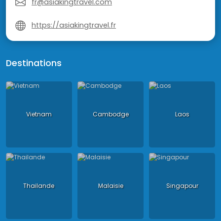
fr@asiakingtravel.com
https://asiakingtravel.fr
Destinations
Vietnam
Cambodge
Laos
Thailande
Malaisie
Singapour