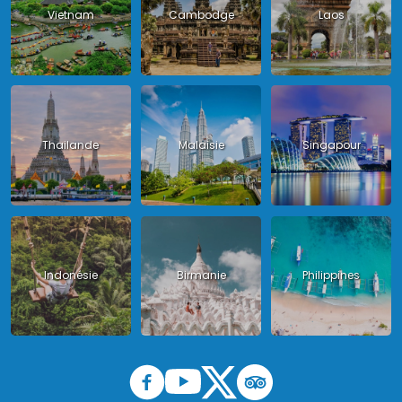
Vietnam
Cambodge
Laos
Thailande
Malaisie
Singapour
Indonésie
Birmanie
Philippines