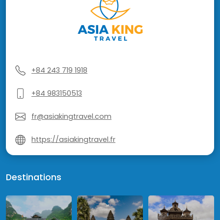
+84 243 719 1918
+84 983150513
fr@asiakingtravel.com
https://asiakingtravel.fr
Destinations