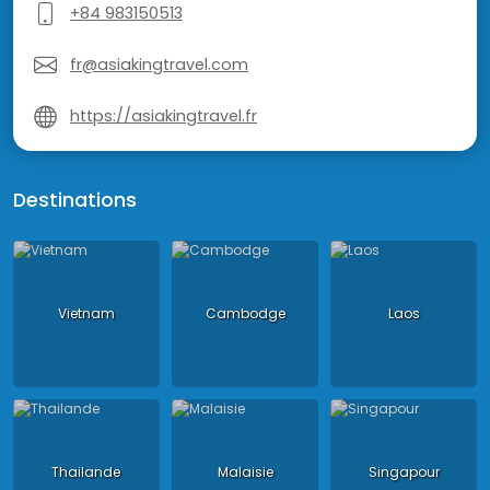
+84 983150513
fr@asiakingtravel.com
https://asiakingtravel.fr
Destinations
Vietnam
Cambodge
Laos
Thailande
Malaisie
Singapour