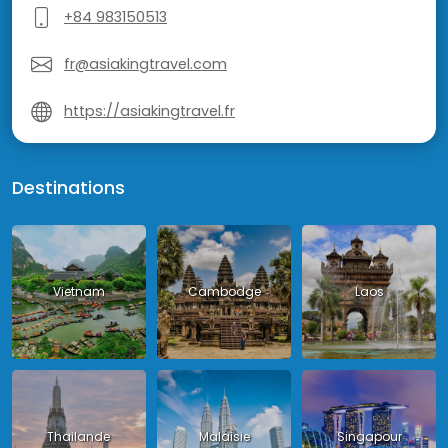
+84 983150513
fr@asiakingtravel.com
https://asiakingtravel.fr
Destinations
Vietnam
Cambodge
Laos
Thailande
Malaisie
Singapour