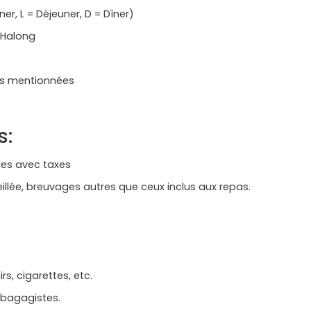
r, L = Déjeuner, D = Dîner)
'Halong
ites mentionnées
s:
ues avec taxes
llée, breuvages autres que ceux inclus aux repas.
s, cigarettes, etc.
 bagagistes.