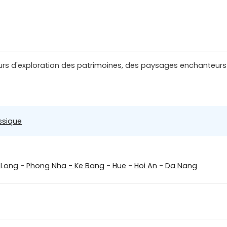
jours d'exploration des patrimoines, des paysages enchanteurs
ssique
a Long
-
Phong Nha - Ke Bang
-
Hue
-
Hoi An
-
Da Nang