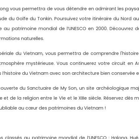
Halong vous permettra de vous détendre en admirant les paysage
e du Golfe du Tonkin. Poursuivez votre itinéraire du Nord 
e au patrimoine mondial de l’UNESCO en 2000. Découvrez des
mations naturelles.
mpériale du Vietnam, vous permettra de comprendre l'histoir
hère mystérieuse. Vous continuerez votre circuit en Asie ve
s l’histoire du Vietnam avec son architecture bien conservé
écouverte du Sanctuaire de My Son, un site archéologique 
e et de la religion entre le VIe et le XIIIe siècle. Réservez d
noubliable au cœur des patrimoines du Vietnam !
 classés au patrimoine mondial de l’UNESCO : Halong, Hué, 