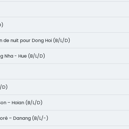
D)
 Train de nuit pour Dong Hoi (B/L/D)
Phong Nha - Hue (B/L/D)
/L/D)
My Son – Hoian (B/L/D)
ont doré – Danang (B/L/-)