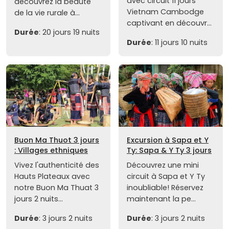
avec circuit 11 jours
découvrez la beauté
Vietnam Cambodge
de la vie rurale à...
captivant en découvr...
Durée
: 20 jours 19 nuits
Durée
: 11 jours 10 nuits
Buon Ma Thuot 3 jours
Excursion à Sapa et Y
: Villages ethniques
Ty: Sapa & Y Ty 3 jours
Vivez l'authenticité des
Découvrez une mini
Hauts Plateaux avec
circuit à Sapa et Y Ty
notre Buon Ma Thuat 3
inoubliable! Réservez
jours 2 nuits...
maintenant la pe...
Durée
: 3 jours 2 nuits
Durée
: 3 jours 2 nuits