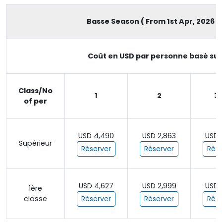
Basse Season ( From 1st Apr, 2026 to
Coût en USD par personne basé sur
Class/No
1
2
3 
of per
USD 4,490
USD 2,863
USD 
Supérieur
Réserver
Réserver
Rése
USD 4,627
USD 2,999
USD 
1ère
classe
Réserver
Réserver
Rése