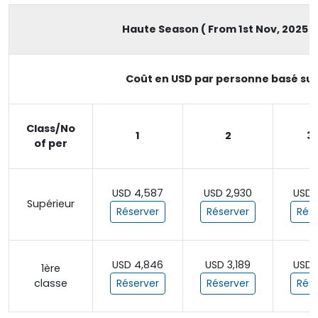
Haute Season ( From 1st Nov, 2025 to
Coût en USD par personne basé sur
Class/No
1
2
3 
of per
USD 4,587
USD 2,930
USD 
Supérieur
Réserver
Réserver
Rése
USD 4,846
USD 3,189
USD 
1ère
classe
Réserver
Réserver
Rése