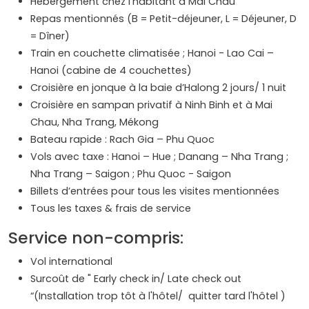
Hébergement chez l’habitant à Mai Chau
Repas mentionnés (B = Petit-déjeuner, L = Déjeuner, D
= Dîner)
Train en couchette climatisée ; Hanoi - Lao Cai –
Hanoi (cabine de 4 couchettes)
Croisière en jonque à la baie d’Halong 2 jours/ 1 nuit
Croisière en sampan privatif à Ninh Binh et à Mai
Chau, Nha Trang, Mékong
Bateau rapide : Rach Gia – Phu Quoc
Vols avec taxe : Hanoi – Hue ; Danang – Nha Trang ;
Nha Trang – Saigon ; Phu Quoc - Saigon
Billets d’entrées pour tous les visites mentionnées
Tous les taxes & frais de service
Service non-compris:
Vol international
Surcoût de " Early check in/ Late check out
“(Installation trop tôt à l'hôtel/ quitter tard l'hôtel )