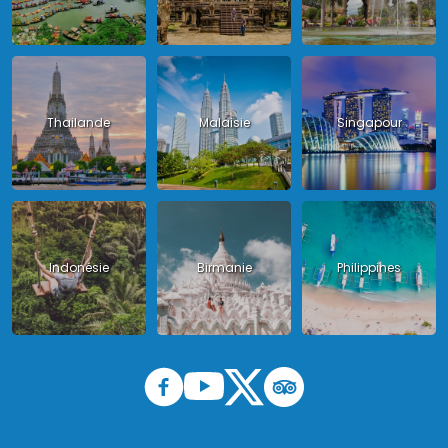
Thailande
Malaisie
Singapour
Indonésie
Birmanie
Philippines