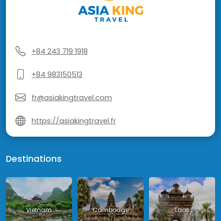
+84 243 719 1918
+84 983150513
fr@asiakingtravel.com
https://asiakingtravel.fr
Destinations
Vietnam
Cambodge
Laos