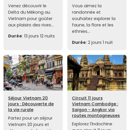
Venez découvrir le
Vous aimez la
Delta du Mékong au
randonnée et
Vietnam pour goûter
souhaitez explorer la
aux plaisirs des rives...
faune, la flore et les
ethnies...
Durée
: 13 jours 12 nuits
Durée
: 2 jours 1 nuit
Séjour Vietnam 20
Circuit 11 jours
jours : Découverte de
Vietnam Cambodge :
la vie rurale
Saigon - Angkor via
routes montagneuses
Partez pour un séjour
Explorez l'Indochine
Vietnam 20 jours et