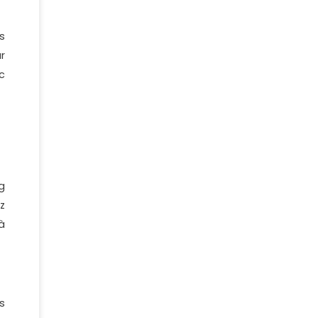
s
r
c
g
z
à
s