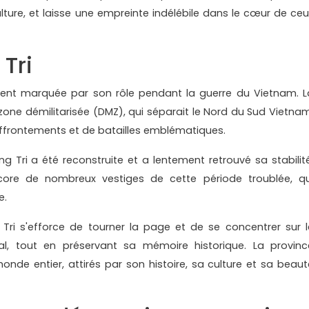
ulture, et laisse une empreinte indélébile dans le cœur de ceu
 Tri
ment marquée par son rôle pendant la guerre du Vietnam. L
 zone démilitarisée (DMZ), qui séparait le Nord du Sud Vietnam
affrontements et de batailles emblématiques.
ng Tri a été reconstruite et a lentement retrouvé sa stabilité
ncore de nombreux vestiges de cette période troublée, qu
e.
ri s'efforce de tourner la page et de se concentrer sur l
, tout en préservant sa mémoire historique. La provinc
onde entier, attirés par son histoire, sa culture et sa beaut