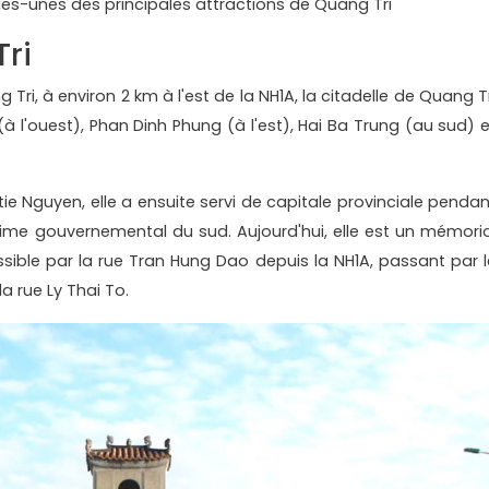
ues-unes des principales attractions de Quang Tri
Tri
 Tri, à environ 2 km à l'est de la NH1A, la citadelle de Quang T
(à l'ouest), Phan Dinh Phung (à l'est), Hai Ba Trung (au sud) e
astie Nguyen, elle a ensuite servi de capitale provinciale penda
égime gouvernemental du sud. Aujourd'hui, elle est un mémoria
essible par la rue Tran Hung Dao depuis la NH1A, passant par l
a rue Ly Thai To.