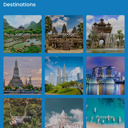
Destinations
Vietnam
Cambodge
Laos
Thailande
Malaisie
Singapour
Indonésie
Birmanie
Philippines