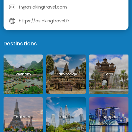
fr@asiakingtravel.com
https://asiakingtravel.fr
Destinations
Vietnam
Cambodge
Laos
Thailande
Malaisie
Singapour