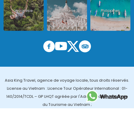
Indonésie
Birmanie
Philippines
Asia King Travel, agence de voyage locale, tous droits réservés.
License au Vietnam : Licence Tour Opérateur International : 01-
140/2014/TCDL – GP LHQT agréée par l'Administration Nationale
du Tourisme au Vietnam ;
License en Thailande : 14/03366 par le Bureau des affaires
touristiques et de l'enregistrement des guides (TBGR) et le
bureau du développement du tourisme de la Thailande