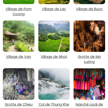
Village de Pom
Village de Lac
Village de Buoc
Coong
Village de Van
Village de Nhot
Grotte de Mo
Luông
Grotte de Chieu
Col de Thung Khe
Marché rural de