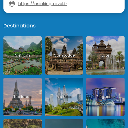
https://asiakingtravel.fr
Destinations
Vietnam
Cambodge
Laos
Thailande
Malaisie
Singapour