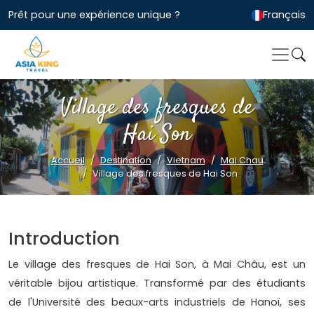
Prêt pour une expérience unique ?
Français
Village des fresques de
Hai Son
Accueil
Destination
Vietnam
Mai Chau
Village des fresques de Hai Son
Introduction
Le village des fresques de Hai Son, à Mai Châu, est un
véritable bijou artistique. Transformé par des étudiants
de l'Université des beaux-arts industriels de Hanoï, ses