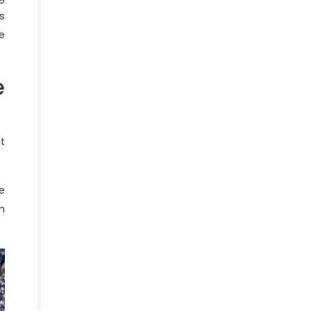
s
e
e
t
e
n