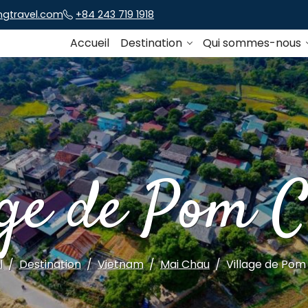
ngtravel.com
+84 243 719 1918
Accueil
Destination
Qui sommes-nous
age de Pom 
l
Destination
Vietnam
Mai Chau
Village de Po