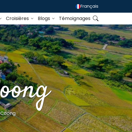
Français
Croisières
Blogs
Témoignages
Coong
m Coong