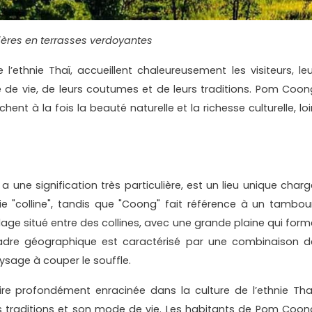
zières en terrasses verdoyantes
 l’ethnie Thaï, accueillent chaleureusement les visiteurs, leu
 de vie, de leurs coutumes et de leurs traditions. Pom Coon
hent à la fois la beauté naturelle et la richesse culturelle, lo
 une signification très particulière, est un lieu unique charg
ifie "colline", tandis que "Coong" fait référence à un tambour
lage situé entre des collines, avec une grande plaine qui form
adre géographique est caractérisé par une combinaison d
sage à couper le souffle.
re profondément enracinée dans la culture de l’ethnie Thaï
 traditions et son mode de vie. Les habitants de Pom Coon