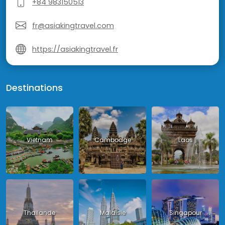
+84 983150513
fr@asiakingtravel.com
https://asiakingtravel.fr
Destinations
Vietnam
Cambodge
Laos
Thailande
Malaisie
Singapour