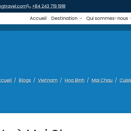
ngtravel.com
+84 243 719 1918
Accueil
Destination
Qui sommes-nous
cueil
Blogs
Vietnam
Hoa Binh
Mai Chau
Cuis