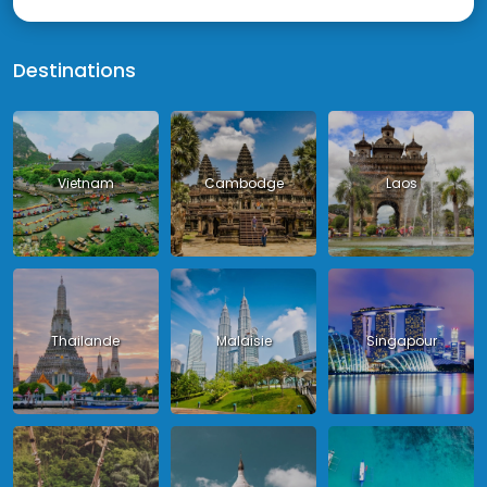
Destinations
Vietnam
Cambodge
Laos
Thailande
Malaisie
Singapour