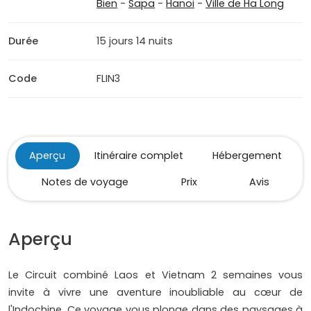
Bien
-
Sapa
-
Hanoi
-
Ville de Ha Long
Durée
15 jours 14 nuits
Code
FLIN3
Aperçu
Itinéraire complet
Hébergement
Notes de voyage
Prix
Avis
Aperçu
Le Circuit combiné Laos et Vietnam 2 semaines vous
invite à vivre une aventure inoubliable au cœur de
l'Indochine. Ce voyage vous plonge dans des paysages à