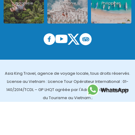
Indonésie
Birmanie
Philippines
Asia King Travel, agence de voyage locale, tous droits réservés.
License au Vietnam : Licence Tour Opérateur International : 01-
140/2014/TCDL – GP LHQT agréée par l'Administration Nationale
du Tourisme au Vietnam ;
License en Thailande : 14/03366 par le Bureau des affaires
touristiques et de l'enregistrement des guides (TBGR) et le
bureau du développement du tourisme de la Thailande