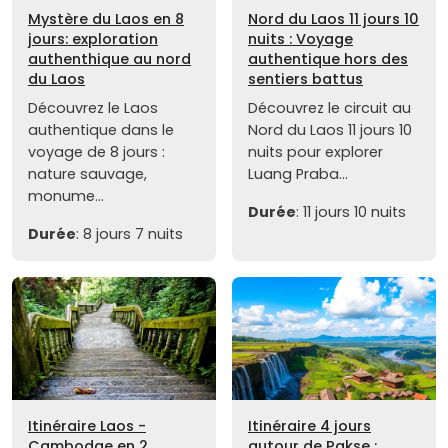
Mystère du Laos en 8
Nord du Laos 11 jours 10
jours: exploration
nuits : Voyage
authenthique au nord
authentique hors des
du Laos
sentiers battus
Découvrez le Laos
Découvrez le circuit au
authentique dans le
Nord du Laos 11 jours 10
voyage de 8 jours :
nuits pour explorer
nature sauvage,
Luang Praba...
monume...
Durée
: 11 jours 10 nuits
Durée
: 8 jours 7 nuits
Itinéraire Laos -
Itinéraire 4 jours
Cambodge en 2
autour de Pakse :