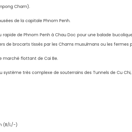
ompong Cham).
usées de la capitale Phnom Penh.
rapide de Phnom Penh à Chau Doc pour une balade bucolique da
iers de brocarts tissés par les Chams musulmans ou les fermes p
e marché flottant de Cai Be.
 du système très complexe de souterrains des Tunnels de Cu Chi
 (B/L/-)