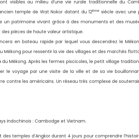
ont visibles au milieu d’une vie rurale traditionnelle du Ca
ème
’ancien temple de Wat Nokor datant du 12
siècle avec une 
 un patrimoine vivant grâce à des monuments et des musées d
des pièces de haute valeur artistique.
cera en bateau rapide par lequel vous descendrez le Mékon
 Mékong pour ressentir la vie des villages et des marchés flot
 du Mékong. Après les fermes piscicoles, le petit village tradit
r le voyage par une visite de la ville et de sa vie bouillonna
re contre les américains. Un réseau très complexe de souterrain
ays indochinois : Cambodge et Vietnam.
 et des temples d’Angkor durant 4 jours pour comprendre l’histoir