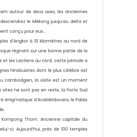
tnam autour de deux axes, les anciennes
redescendrez le Mékong jusqu’au delta et
ialement conçu pour eux…
ples d’Angkor à 10 kilomètres au nord de
tesque régnant sur une bonne partie de la
 et les Laotiens au nord, cette période a
gnes hindouistes dont le plus célèbre est
peau cambodgien, la visite est un moment
e sites ne sont pas en reste, la Porte Sud
e énigmatique d’Avalokitésvara, le Palais
de.
à Kompong Thom. Ancienne capitale du
lui-ci. Aujourd’hui, près de 100 temples