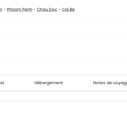
r
-
Phnom Penh
-
Chau Doc
-
Cai Be
let
Hébergement
Notes de voyag