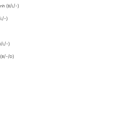
nh (B/L/-)
/L/-)
)
B/L/-)
 (B/-/D)
n - Départ (B/-/-)