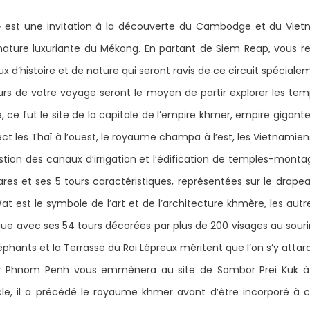
s » est une invitation à la découverte du Cambodge et du Vie
la nature luxuriante du Mékong. En partant de Siem Reap, vous 
ux d’histoire et de nature qui seront ravis de ce circuit spéc
urs de votre voyage seront le moyen de partir explorer les tem
e, ce fut le site de la capitale de l’empire khmer, empire gigan
ct les Thaï à l’ouest, le royaume champa à l’est, les Vietnamiens
gestion des canaux d’irrigation et l’édification de temples-monta
ares et ses 5 tours caractéristiques, représentées sur le dra
 Wat est le symbole de l’art et de l’architecture khmère, les autr
e avec ses 54 tours décorées par plus de 200 visages au sourir
éphants et la Terrasse du Roi Lépreux méritent que l’on s’y attar
pour Phnom Penh vous emmènera au site de Sombor Prei Kuk 
le, il a précédé le royaume khmer avant d’être incorporé à ce