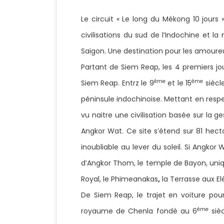
Le circuit « Le long du Mékong 10 jour
civilisations du sud de l’Indochine et 
Saigon. Une destination pour les amoure
Partant de Siem Reap, les 4 premiers jo
ème
ème
Siem Reap. Entrz le 9
et le 15
siècl
péninsule indochinoise. Mettant en respe
vu naitre une civilisation basée sur la 
Angkor Wat. Ce site s’étend sur 81 hect
inoubliable au lever du soleil. Si Angkor
d’Angkor Thom, le temple de Bayon, uniqu
Royal, le Phimeanakas
,
la Terrasse aux El
De Siem Reap, le trajet en voiture 
ème
royaume de Chenla fondé au 6
sièc