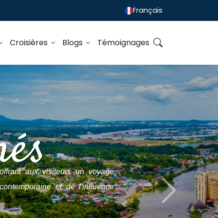
Français
Croisières
Blogs
Témoignages
nés
ffrant aux visiteurs un voyage
 contemporaine et de l'influence
Next