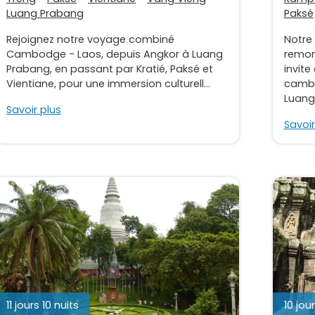
Luang Prabang
Paksé
Rejoignez notre voyage combiné
Notre
Cambodge - Laos, depuis Angkor à Luang
remon
Prabang, en passant par Kratié, Paksé et
invite
Vientiane, pour une immersion culturell...
cambo
Luang.
Savoir plus
Savoir
11 jours 10 nuits
10 jou