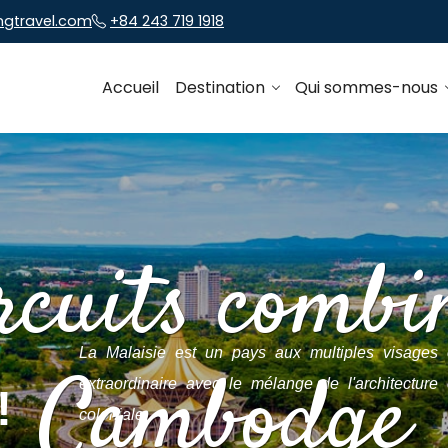
ngtravel.com
+84 243 719 1918
Accueil
Destination
Qui sommes-nous
rcuits combi
La Malaisie est un pays aux multiples visages o
Cambodge
extraordinaire avec le mélange de l'architecture
!
coloniale .