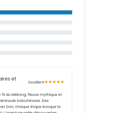
ires et
Excellent
 fil du Mékong, fleuve mythique et
péninsule indochinoise. Des
han Don, chaque étape évoque la
t. L’aventure mêle découvertes