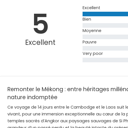
Excellent
5
Bien
Moyenne
Excellent
Pauvre
Very poor
Remonter le Mékong : entre héritages milléna
nature indomptée
Ce voyage de 14 jours entre le Cambodge et le Laos suit le
vivant, pour une immersion exceptionnelle au cœur de la 
temples sacrés d’Angkor aux paysages sauvages de Si P
grandeur d’un passé perdu et la beauté intacte du présen