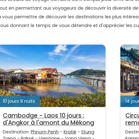
tout en permettant aux voyageurs de découvrir la diversité de 
à vous permettre de découvrir les destinations les plus intéres
vous donnant le temps de vous détendre et d'apprécier les cul
10 jours 9 nuits
14 jour
Cambodge - Laos 10 jours :
Circ
d'Angkor à l'amont du Mékong
remo
Destination:
Phnom Penh
-
Kratié
-
Stung
Desti
Treng
-
Paksé
-
Vientiane
-
Vang Vieng
-
Kamp