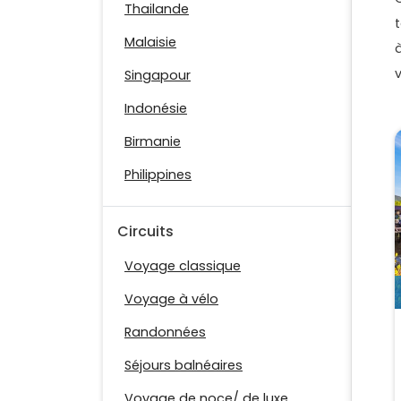
Thailande
Malaisie
Singapour
Indonésie
Birmanie
Philippines
Circuits
Voyage classique
Voyage à vélo
Randonnées
Séjours balnéaires
Voyage de noce/ de luxe