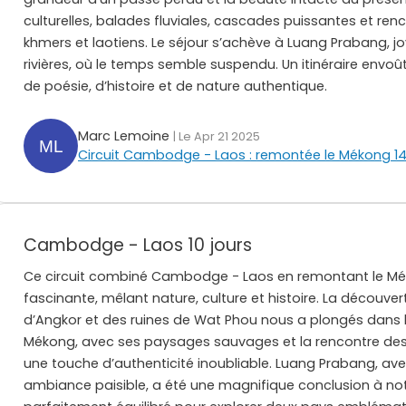
culturelles, balades fluviales, cascades puissantes et ren
khmers et laotiens. Le séjour s’achève à Luang Prabang, 
rivières, où le temps semble suspendu. Un itinéraire envo
de poésie, d’histoire et de nature authentique.
Marc Lemoine
| Le Apr 21 2025
Circuit Cambodge - Laos : remontée le Mékong 14
Cambodge - Laos 10 jours
Ce circuit combiné Cambodge - Laos en remontant le Mé
fascinante, mêlant nature, culture et histoire. La découv
d’Angkor et des ruines de Wat Phou nous a plongés dans l
Mékong, avec ses paysages sauvages et la rencontre des
une touche d’authenticité inoubliable. Luang Prabang, a
ambiance paisible, a été une magnifique conclusion à notr