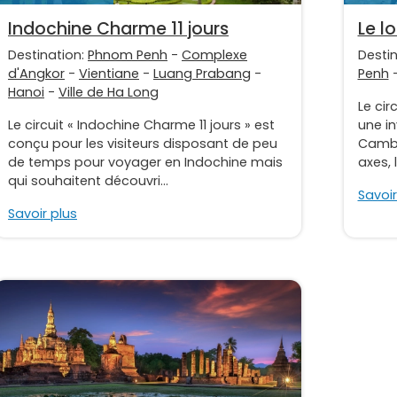
Indochine Charme 11 jours
Le l
Destination:
Phnom Penh
-
Complexe
Desti
d'Angkor
-
Vientiane
-
Luang Prabang
-
Penh
Hanoi
-
Ville de Ha Long
Le cir
Le circuit « Indochine Charme 11 jours » est
une in
conçu pour les visiteurs disposant de peu
Cambo
de temps pour voyager en Indochine mais
axes, 
qui souhaitent découvri...
Savoir
Savoir plus