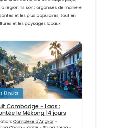
la région. Ils sont organisés de manière
santes et les plus populaires, tout en
tures et les paysages locaux.
s 13 nuits
uit Cambodge - Laos :
ntée le Mékong 14 jours
nation:
Complexe d'Angkor
-
ong Cham
-
Kratié
-
Stung Treng
-