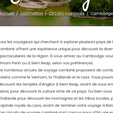
Accueil
Destination
Circuits combinés
Cambodg
Pour les voyageurs qui cherchent à explorer plusieurs pays de l
combiné offrent une expérience unique pour découvrir la divers
spectaculaires de la région. Si vous arrivez au Cambodge, v
Phnom Penh ou à Siem Reap, selon vos préférences.
De nombreux circuits de voyage combiné proposent de comb
voisins comme le Vietnam, la Thaïlande et le Laos. Vous pou
découvrir les temples d'Angkor à Siem Reap, avant de vous env
Hanoi, pour découvrir la culture riche de ce pays. Ou bien vou
Thaïlande pour découvrir les montagnes et les tribus locales, 
capitale royale du Laos, avant de terminer votre voyage à Ban
Ces circuits de voyage combiné sont conçus pour offrir une 