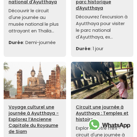
national d'Ayutthaya
parc historique
ďAyutthaya
Découvrir le circuit
Découvrez l'excursion à
d'une journée au
Ayutthaya pour visiter
musée national le plus
le parc national
attrayant en Thaïla...
d'Ayutthaya, ex...
Durée
: Demi-journée
Durée
: 1 jour
Voyage culturel une
Circuit une journée à
journée à Ayutthaya -
Ayutthaya : Temples et
Explorez l’Ancienne
histoire
Capitale du Royaume
Explorez notre mini -
de Siam
circuit d'une journée à