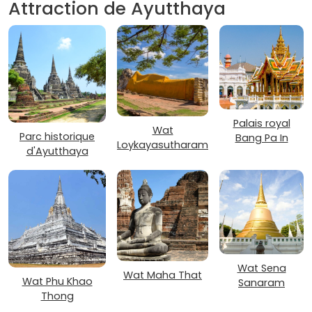
Attraction de Ayutthaya
Palais royal
Wat
Parc historique
Bang Pa In
Loykayasutharam
d'Ayutthaya
Wat Sena
Wat Maha That
Wat Phu Khao
Sanaram
Thong