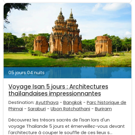
05 jours 04 nuits
Voyage Isan 5 jours : Architectures
thaïlandaises impressionnantes
Destination:
Ayutthaya
-
Bangkok
-
Parc historique de
Phimai
-
Saraburi
-
Ubon Ratchathani
-
Buriram
Découvrez les trésors sacrés de l'Isan lors d'un
voyage Thailande 5 jours et émerveillez-vous devant
l'architecture à couper le souffle de ces lieux s...