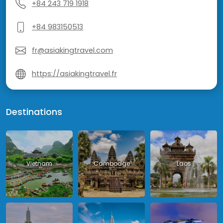
+84 243 719 1918
+84 983150513
fr@asiakingtravel.com
https://asiakingtravel.fr
Destinations
Vietnam
Cambodge
Laos