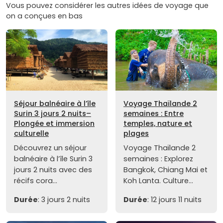
Vous pouvez considérer les autres idées de voyage que
on a conçues en bas
Séjour balnéaire à l’île
Voyage Thaïlande 2
Surin 3 jours 2 nuits–
semaines : Entre
Plongée et immersion
temples, nature et
culturelle
plages
Découvrez un séjour
Voyage Thaïlande 2
balnéaire à l’île Surin 3
semaines : Explorez
jours 2 nuits avec des
Bangkok, Chiang Mai et
récifs cora...
Koh Lanta. Culture...
Durée
: 3 jours 2 nuits
Durée
: 12 jours 11 nuits