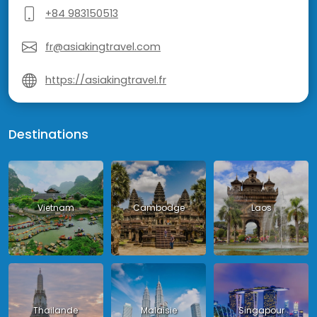
+84 983150513
fr@asiakingtravel.com
https://asiakingtravel.fr
Destinations
Vietnam
Cambodge
Laos
Thailande
Malaisie
Singapour