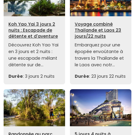
Koh Yao Yai 3 jours 2
Voyage combiné
nuits : Escapade de
Thailande et Laos 23
détente et d'aventure
jours/22 nuits
Découvrez Koh Yao Yai
Embarquez pour une
en 3 jours et 2 nuits :
épopée envoûtante à
une escapade mêlant
travers la Thaïlande et
détente sur de...
le Laos avec notr...
Durée
: 3 jours 2 nuits
Durée
: 23 jours 22 nuits
Randonnée au parc
5 jours 4 nuits à