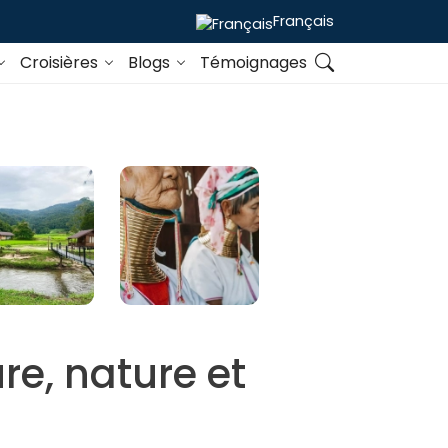
Français
Croisières
Blogs
Témoignages
re, nature et