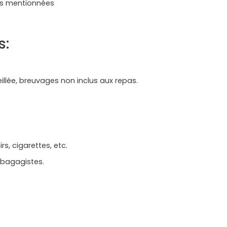
ites mentionnées
s:
llée, breuvages non inclus aux repas.
s, cigarettes, etc.
 bagagistes.