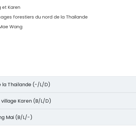
 et Karen
sages forestiers du nord de la Thaïlande
e Mae Wang
t de la Thaïlande (-/L/D)
utre village Karen (B/L/D)
iang Mai (B/L/-)