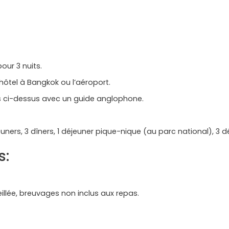
ur 3 nuits.
l’hôtel à Bangkok ou l’aéroport.
s ci-dessus avec un guide anglophone.
euners, 3 dîners, 1 déjeuner pique-nique (au parc national), 3 d
s:
llée, breuvages non inclus aux repas.