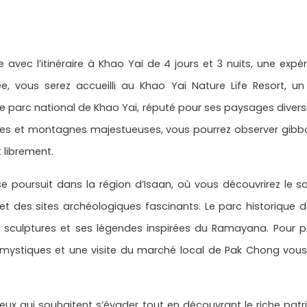
avec l’itinéraire à Khao Yai de 4 jours et 3 nuits, une ex
ée, vous serez accueilli au Khao Yai Nature Life Resort, 
 parc national de Khao Yai, réputé pour ses paysages diversi
res et montagnes majestueuses, vous pourrez observer gibbo
librement.
e poursuit dans la région d’Isaan, où vous découvrirez le savo
e et des sites archéologiques fascinants. Le parc historique
s sculptures et ses légendes inspirées du Ramayana. Pour p
 mystiques et une visite du marché local de Pak Chong vous
eux qui souhaitent s’évader tout en découvrant le riche pat