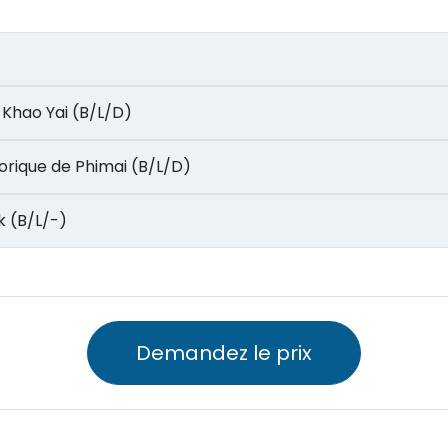
)
e de Khao Yai (B/L/D)
 historique de Phimai (B/L/D)
kok (B/L/-)
Demandez le prix