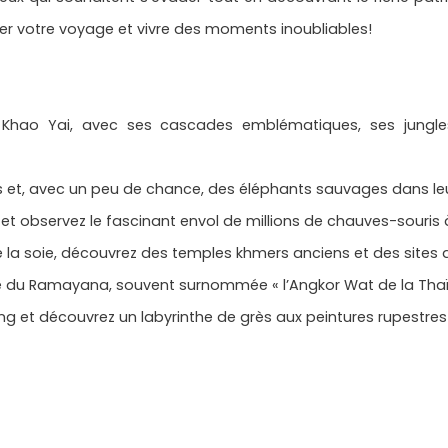
er votre voyage et vivre des moments inoubliables!
e Khao Yai, avec ses cascades emblématiques, ses jung
 et, avec un peu de chance, des éléphants sauvages dans leur
t observez le fascinant envol de millions de chauves-souris à
 de la soie, découvrez des temples khmers anciens et des sit
rée du Ramayana, souvent surnommée « l’Angkor Wat de la Thaï
g et découvrez un labyrinthe de grès aux peintures rupestres