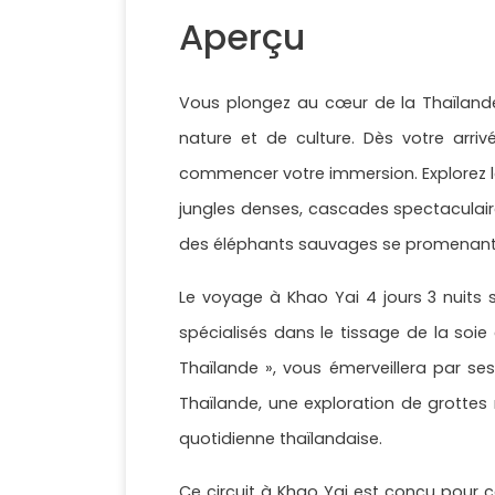
Aperçu
Vous plongez au cœur de la Thaïlande 
nature et de culture. Dès votre arriv
commencer votre immersion. Explorez le
jungles denses, cascades spectaculai
des éléphants sauvages se promenant 
Le voyage à Khao Yai 4 jours 3 nuits s
spécialisés dans le tissage de la soi
Thaïlande », vous émerveillera par se
Thaïlande, une exploration de grottes
quotidienne thaïlandaise.
Ce circuit à Khao Yai est conçu pour c