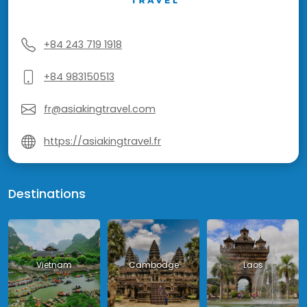
+84 243 719 1918
+84 983150513
fr@asiakingtravel.com
https://asiakingtravel.fr
Destinations
Vietnam
Cambodge
Laos