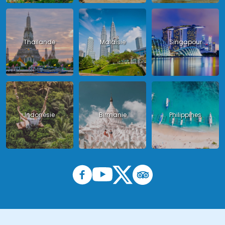
Thailande
Malaisie
Singapour
Indonésie
Birmanie
Philippines