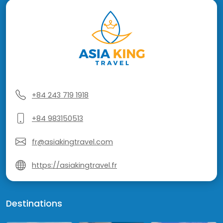
+84 243 719 1918
+84 983150513
fr@asiakingtravel.com
https://asiakingtravel.fr
Destinations