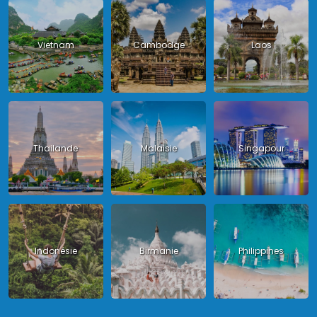
Vietnam
Cambodge
Laos
Thailande
Malaisie
Singapour
Indonésie
Birmanie
Philippines