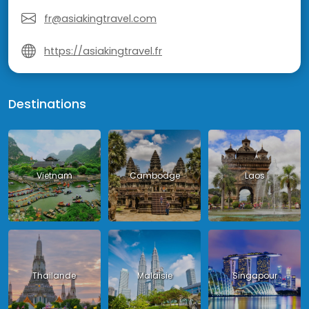
fr@asiakingtravel.com
https://asiakingtravel.fr
Destinations
Vietnam
Cambodge
Laos
Thailande
Malaisie
Singapour