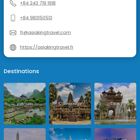
+84 243 719 1918
+84 983150513
fr@asiakingtravel.com
https://asiakingtravel.fr
Destinations
Vietnam
Cambodge
Laos