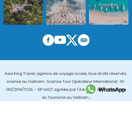
Indonésie
Birmanie
Philippines
Asia King Travel, agence de voyage locale, tous droits réservés.
License au Vietnam : Licence Tour Opérateur International : 01-
140/2014/TCDL – GP LHQT agréée par l'Administration Nationale
du Tourisme au Vietnam ;
License en Thailande : 14/03366 par le Bureau des affaires
touristiques et de l'enregistrement des guides (TBGR) et le
bureau du développement du tourisme de la Thailande