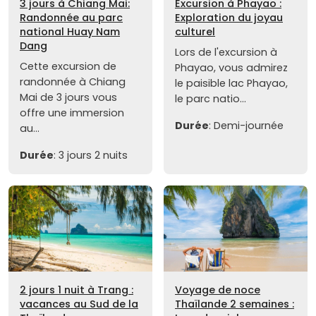
3 jours à Chiang Mai:
Excursion à Phayao :
Randonnée au parc
Exploration du joyau
national Huay Nam
culturel
Dang
Lors de l'excursion à
Cette excursion de
Phayao, vous admirez
randonnée à Chiang
le paisible lac Phayao,
Mai de 3 jours vous
le parc natio...
offre une immersion
Durée
: Demi-journée
au...
Durée
: 3 jours 2 nuits
2 jours 1 nuit à Trang :
Voyage de noce
vacances au Sud de la
Thaïlande 2 semaines :