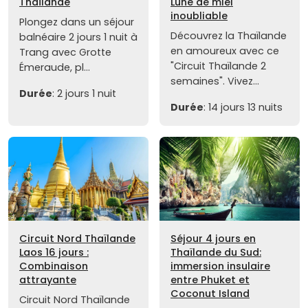
Thaïlande
Lune de miel
inoubliable
Plongez dans un séjour
Découvrez la Thaïlande
balnéaire 2 jours 1 nuit à
en amoureux avec ce
Trang avec Grotte
"Circuit Thaïlande 2
Émeraude, pl...
semaines". Vivez...
Durée
: 2 jours 1 nuit
Durée
: 14 jours 13 nuits
Circuit Nord Thaïlande
Séjour 4 jours en
Laos 16 jours :
Thaïlande du Sud:
Combinaison
immersion insulaire
attrayante
entre Phuket et
Coconut Island
Circuit Nord Thaïlande