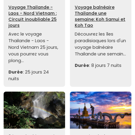
Voyage Thailande -
Voyage balnéaire
Laos - Nord Vietnam :
Thaïlande une
Circuit inoubliable 25
semaine: Koh Samui et
jours
Koh Tao
Avec le voyage
Découvrez les îles
Thailande - Laos -
paradisiaques lors d'un
Nord Vietnam 25 jours,
voyage balnéaire
vous pourrez vous
Thailande une semain...
plong...
Durée
: 8 jours 7 nuits
Durée
: 25 jours 24
nuits