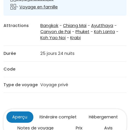
-
Voyage en famille
Attractions
Bangkok
-
Chiang Mai
-
Ayutthaya
-
Canyon de Pai
-
Phuket
-
Koh Lanta
-
Koh Yao Noi
-
Krabi
Durée
25 jours 24 nuits
Code
Type de voyage
Voyage privé
Aperçu
Itinéraire complet
Hébergement
Notes de voyage
Prix
Avis