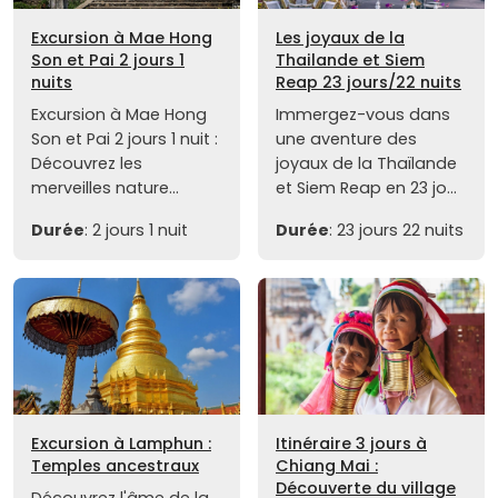
Excursion à Mae Hong
Les joyaux de la
Son et Pai 2 jours 1
Thailande et Siem
nuits
Reap 23 jours/22 nuits
Excursion à Mae Hong
Immergez-vous dans
Son et Pai 2 jours 1 nuit :
une aventure des
Découvrez les
joyaux de la Thaïlande
merveilles nature...
et Siem Reap en 23 jo...
Durée
: 2 jours 1 nuit
Durée
: 23 jours 22 nuits
Excursion à Lamphun :
Itinéraire 3 jours à
Temples ancestraux
Chiang Mai :
Découverte du village
Découvrez l'âme de la