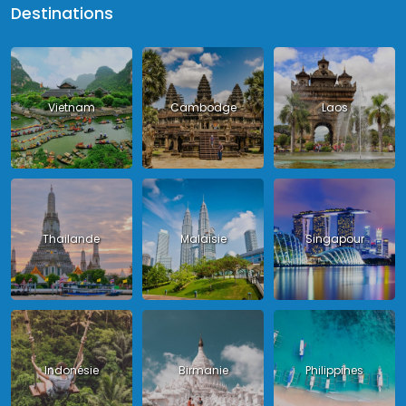
Destinations
Vietnam
Cambodge
Laos
Thailande
Malaisie
Singapour
Indonésie
Birmanie
Philippines