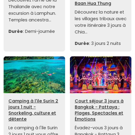
Baan Hua Thung
Thaïlande avec notre
Découvrez la nature et
excursion à Lamphun.
les villages tribaux avec
Temples ancestra...
votre itinéraire 3 jours à
Durée
: Demi-journée
Chia...
Durée
: 3 jours 2 nuits
Camping à l'ile Surin 2
Court séjour 3 jours à
jours 1 nuit -
Bangkok - Pattaya :
Snorkeling, culture et
Plages, Spectacles et
détente
Émotions
Le camping à l'île Surin
Évadez-vous 3 jours à
2 jours 1 nuit vous offre
Bangkok - Pattaya 3