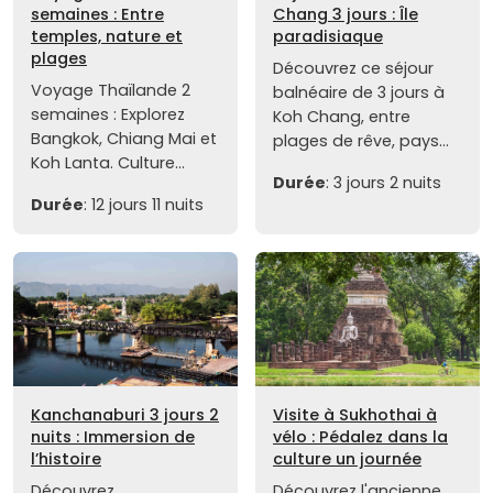
semaines : Entre
Chang 3 jours : Île
temples, nature et
paradisiaque
plages
Découvrez ce séjour
Voyage Thaïlande 2
balnéaire de 3 jours à
semaines : Explorez
Koh Chang, entre
Bangkok, Chiang Mai et
plages de rêve, pays...
Koh Lanta. Culture...
Durée
: 3 jours 2 nuits
Durée
: 12 jours 11 nuits
Kanchanaburi 3 jours 2
Visite à Sukhothai à
nuits : Immersion de
vélo : Pédalez dans la
l’histoire
culture un journée
Découvrez
Découvrez l'ancienne