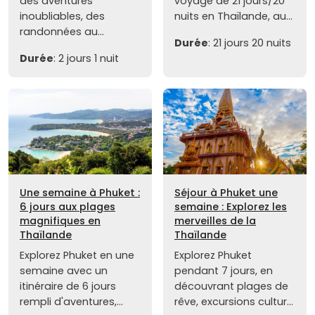
des aventures
voyage de 21 jours/20
inoubliables, des
nuits en Thaïlande, au...
randonnées au...
Durée
: 21 jours 20 nuits
Durée
: 2 jours 1 nuit
Une semaine à Phuket :
Séjour à Phuket une
6 jours aux plages
semaine : Explorez les
magnifiques en
merveilles de la
Thaïlande
Thaïlande
Explorez Phuket en une
Explorez Phuket
semaine avec un
pendant 7 jours, en
itinéraire de 6 jours
découvrant plages de
rempli d'aventures,...
rêve, excursions cultur...