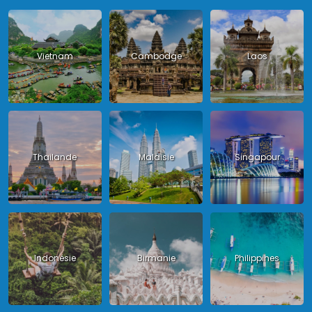
Vietnam
Cambodge
Laos
Thailande
Malaisie
Singapour
Indonésie
Birmanie
Philippines