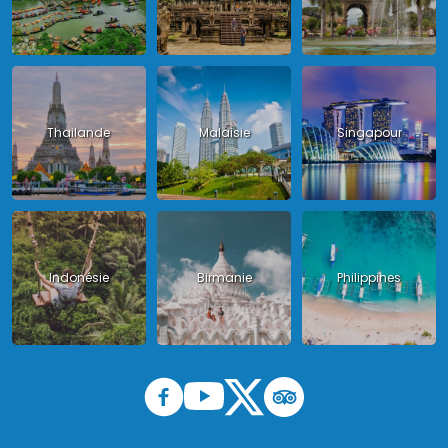
Thailande
Malaisie
Singapour
Indonésie
Birmanie
Philippines