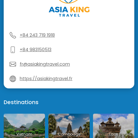
+84 243 719 1918
+84 983150513
fr@asiakingtravel.com
https://asiakingtravel.fr
Destinations
Vietnam
Cambodge
Laos