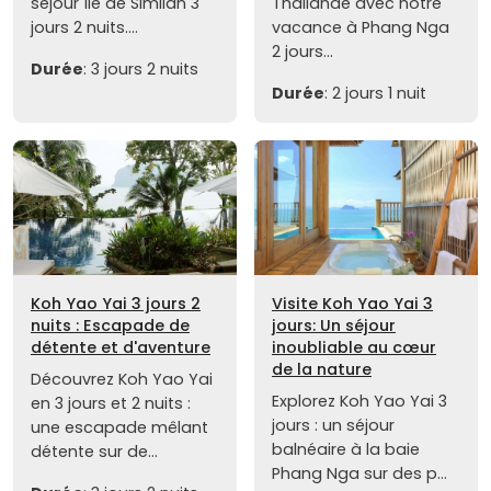
séjour île de Similan 3
Thaïlande avec notre
jours 2 nuits....
vacance à Phang Nga
2 jours...
Durée
: 3 jours 2 nuits
Durée
: 2 jours 1 nuit
Koh Yao Yai 3 jours 2
Visite Koh Yao Yai 3
nuits : Escapade de
jours: Un séjour
détente et d'aventure
inoubliable au cœur
de la nature
Découvrez Koh Yao Yai
Explorez Koh Yao Yai 3
en 3 jours et 2 nuits :
jours : un séjour
une escapade mêlant
balnéaire à la baie
détente sur de...
Phang Nga sur des p...