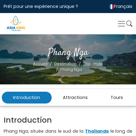
Prêt pour une expérience unique ?
Français
Phang Nga
Accueil
Destination
Thailande
Phang Nga
Introduction
Attractions
Tours
Introduction
Phang Nga, située dans le sud de la
Thaïlande
le long de