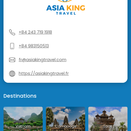
+84 243 719 1918
+84 983150513
fr@asiakingtravel.com
https://asiakingtravel.fr
Destinations
Vietnam
Cambodge
Laos