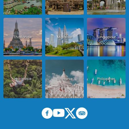
Thailande
Malaisie
Singapour
Indonésie
Birmanie
Philippines