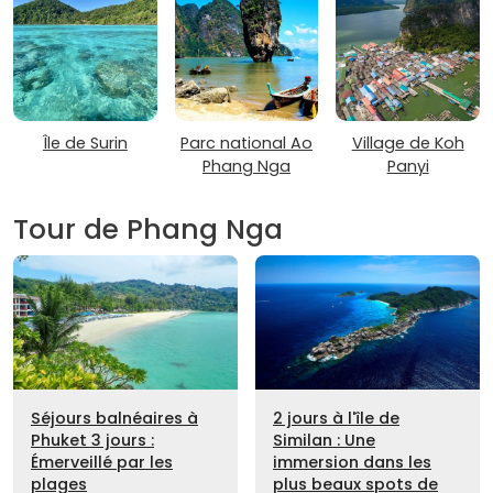
Île de Surin
Parc national Ao
Village de Koh
Phang Nga
Panyi
Tour de Phang Nga
Séjours balnéaires à
2 jours à l'île de
Phuket 3 jours :
Similan : Une
Émerveillé par les
immersion dans les
plages
plus beaux spots de