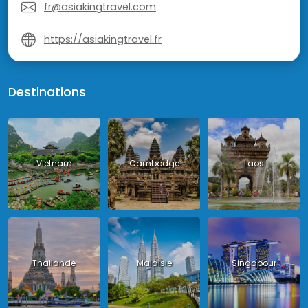
fr@asiakingtravel.com
https://asiakingtravel.fr
Destinations
Vietnam
Cambodge
Laos
Thailande
Malaisie
Singapour