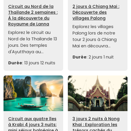
Circuit au Nord de la
2 jours à Chiang Mai :
Thaïlande 2 semaines :
Découverte des
À la découverte du
villages Palong
Royaume de Lanna
Explorez les villages
Explorez le circuit au
Palong lors de notre
Nord de la Thaïlande 13
tour 2 jours à Chiang
jours. Des temples
Mai en découvra...
d'Ayutthaya au...
Durée
: 2 jours 1 nuit
Durée
: 13 jours 12 nuits
Circuit aux quatre îles
3 jours 2 nuits à Nong
à Krabi 4 jours 3 nuits:
Khai : Exploration les
mini séjour balnéaire à
trésors cachés du