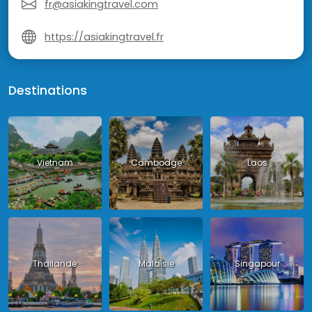
fr@asiakingtravel.com
https://asiakingtravel.fr
Destinations
Vietnam
Cambodge
Laos
Thailande
Malaisie
Singapour