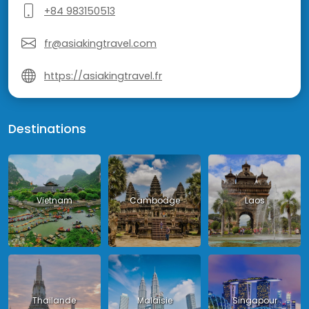
+84 983150513
fr@asiakingtravel.com
https://asiakingtravel.fr
Destinations
Vietnam
Cambodge
Laos
Thailande
Malaisie
Singapour