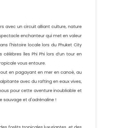
avec un circuit alliant culture, nature
n spectacle enchanteur qui met en valeur
ns l'histoire locale lors du Phuket City
 célèbres îles Phi Phi lors d’un tour en
tropicale vous entoure.
, tout en pagayant en mer en canoë, au
alpitante avec du rafting en eaux vives,
nous pour cette aventure inoubliable et
e sauvage et d'adrénaline !
es forêts tropicales luxuriantes, et des