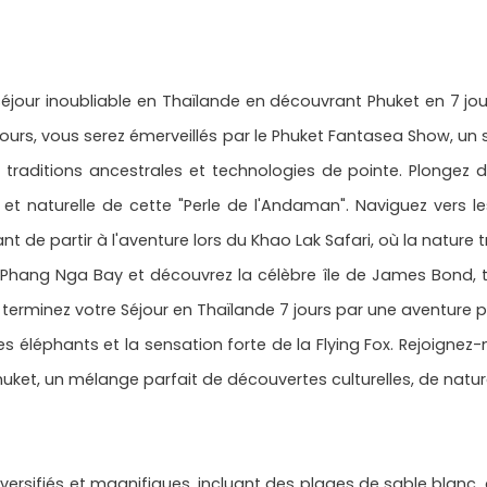
our inoubliable en Thaïlande en découvrant Phuket en 7 jours 
 jours, vous serez émerveillés par le Phuket Fantasea Show, u
 traditions ancestrales et technologies de pointe. Plongez da
 et naturelle de cette "Perle de l'Andaman". Naviguez vers les
t de partir à l'aventure lors du Khao Lak Safari, où la nature 
à Phang Nga Bay et découvrez la célèbre île de James Bond
terminez votre Séjour en Thaïlande 7 jours par une aventure p
s éléphants et la sensation forte de la Flying Fox. Rejoignez-
uket, un mélange parfait de découvertes culturelles, de natur
ersifiés et magnifiques, incluant des plages de sable blanc, d