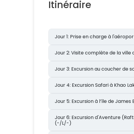
Itinéraire
Jour 1: Prise en charge à l'aé
Jour 2: Visite complète de la v
Jour 3: Excursion au coucher d
Jour 4: Excursion Safari à Khao L
Jour 5: Excursion à l’île de 
Jour 6: Excursion d'Aventure (Rafting en Eaux Vives, Cascade, Balade en ATV, Trekking à Dos d'Éléphant et Flying Fox)
(-/L/-)