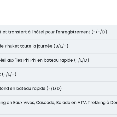
roport et transfert à l'hôtel pour l'enregistrement (-/-/D)
ille de Phuket toute la journée (B/L/-)
e soleil aux Îles Phi Phi en bateau rapide (-/L/D)
ak (-/L/-)
James Bond en bateau rapide (-/L/D)