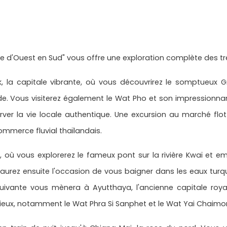
re d'Ouest en Sud" vous offre une exploration complète des tr
la capitale vibrante, où vous découvrirez le somptueux Gr
de. Vous visiterez également le Wat Pho et son impressionn
rver la vie locale authentique. Une excursion au marché f
mmerce fluvial thaïlandais.
 où vous explorerez le fameux pont sur la rivière Kwaï et em
 aurez ensuite l'occasion de vous baigner dans les eaux tu
 suivante vous mènera à Ayutthaya, l'ancienne capitale roya
ieux, notamment le Wat Phra Si Sanphet et le Wat Yai Chaimo