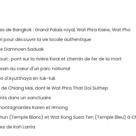
es de Bangkok : Grand Palais royal, Wat Phra Kaew, Wat Pho
i pour découvrir la vie locale authentique
t de Damnoen Saduak
i : pont sur la rivière Kwaï et chemin de fer de la mort
wan au cœur d'un parc national
es d'Ayutthaya en tuk-tuk
de Chiang Mai, dont le Wat Phra That Doi Suthep
ants dans un sanctuaire
s montagnardes Karen et Hmong
Khun (Temple Blanc) et Wat Rong Suea Ten (Temple Bleu) à C
ues de Koh Lanta