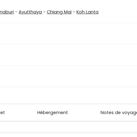
naburi
-
Ayutthaya
-
Chiang Mai
-
Koh Lanta
let
Hébergement
Notes de voyag