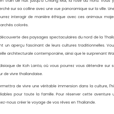
 en train de nuit jusqu'à Chiang Mai, la rose du nord. Vous
ché sur sa colline avec une vue panoramique sur la ville. Un
urrez interagir de manière éthique avec ces animaux maje
marchés colorés.
découverte des paysages spectaculaires du nord de la Thaïland
 un aperçu fascinant de leurs cultures traditionnelles. Vo
ille architecturale contemporaine, ainsi que le surprenant W
adisiaque de Koh Lanta, où vous pourrez vous détendre sur s
ur de vivre thaïlandaise.
rmettra de vivre une véritable immersion dans la culture, l'hi
iables pour toute la famille. Pour réserver cette aventure un
sez-nous créer le voyage de vos rêves en Thaïlande.