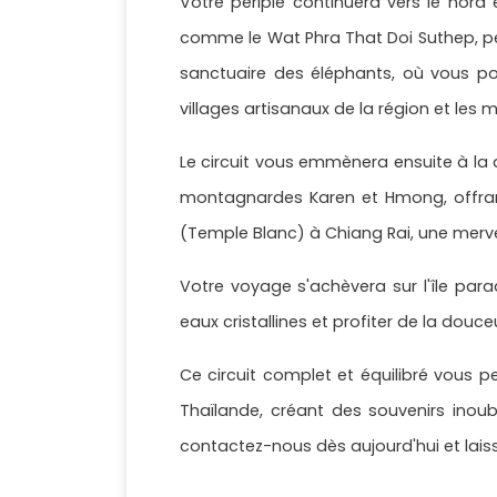
Votre périple continuera vers le nord
comme le Wat Phra That Doi Suthep, per
sanctuaire des éléphants, où vous po
villages artisanaux de la région et les 
Le circuit vous emmènera ensuite à la 
montagnardes Karen et Hmong, offrant
(Temple Blanc) à Chiang Rai, une merve
Votre voyage s'achèvera sur l'île par
eaux cristallines et profiter de la douce
Ce circuit complet et équilibré vous pe
Thaïlande, créant des souvenirs inoubl
contactez-nous dès aujourd'hui et lais