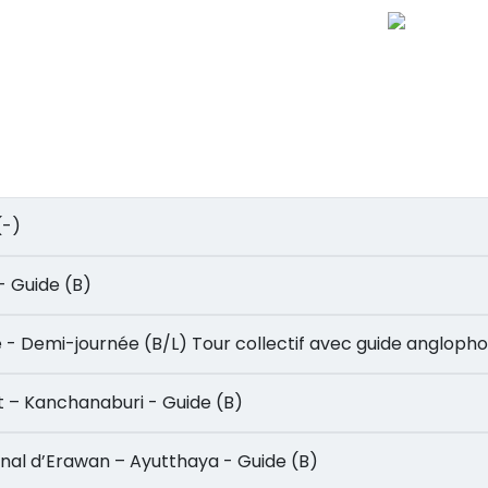
 (-)
le - Guide (B)
uisine - Demi-journée (B/L) Tour collectif avec guide angloph
ttant – Kanchanaburi - Guide (B)
national d’Erawan – Ayutthaya - Guide (B)